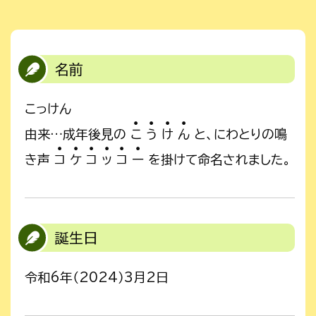
名前
こっけん
由来…成年後見の
こ
う
け
ん
と、にわとりの鳴
き声
コ
ケ
コ
ッ
コ
ー
を掛けて命名されました。
誕生日
令和6年（2024）3月2日