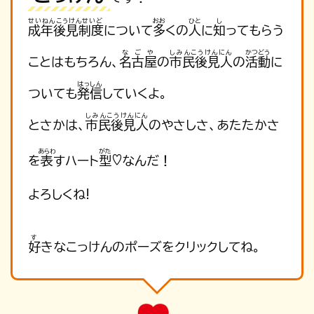
せいねんこうけんせいど
おお
ひと
し
成年後見制度
について
多
くの
人
に
知
ってもらう
なごや
しみんこうけんにん
かつどう
ことはもちろん、
名古屋
の
市民後見人
の
活動
に
はっしん
ついても
発信
していくよ。
しみんこうけんにん
とさかは、
市民後見人
のやさしさ、あたたかさ
あらわ
がた
♡
を
表
すハート
型
なんだ！
よろしくね!
す
好
きなこっけんのポーズをクリックしてね。