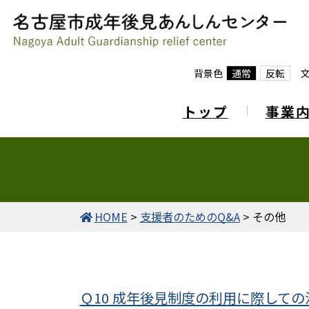
背景色
通常
反転
トップ
事業
HOME
>
支援者のためのQ&A
>
その他
Ｑ10 成年後見制度の利用に際して