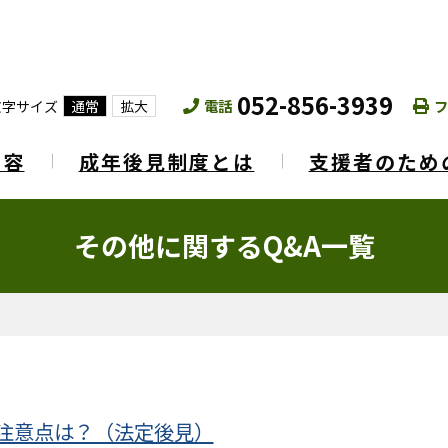
052-856-3939
電話
フ
文字サイズ
通常
拡大
内容
成年後見制度とは
支援者のため
その他に関するQ&A一覧
の注意点は？（法定後見）