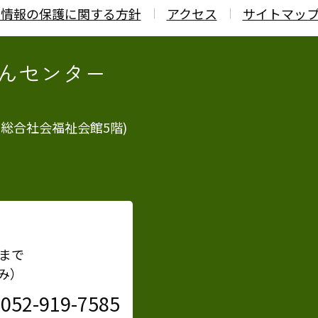
人情報の保護に関する方針
アクセス
サイトマッ
んセンター
市総合社会福祉会館5階)
まで
み）
052-919-7585
：