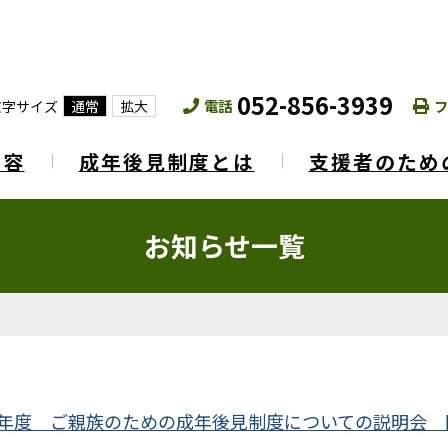
052-856-3939
電話
フ
文字サイズ
通常
拡大
内容
成年後見制度とは
支援者のため
お知らせ一覧
8年度 ご親族のための成年後見制度についての説明会 