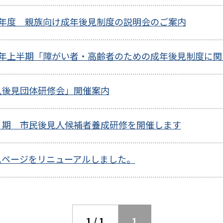
6年度 親族向け成年後見制度の説明会のご案内
6年上半期「障がい者・高齢者のための成年後見制度に
人後見団体研修会」開催案内
０期 市民後見人候補者養成研修を開催します
ムページをリニューアルしました。
1 / 1
1